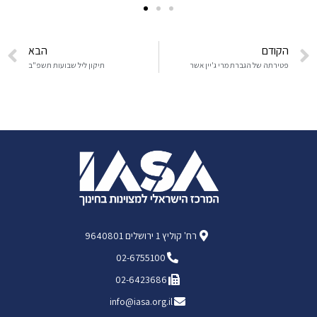
הקודם
הבא
פטירתה של הגברת מרי ג'יין אשר
תיקון ליל שבועות תשפ"ב
רח' קוליץ 1 ירושלים 9640801
02-6755100
02-6423686
info@iasa.org.il