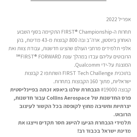
אפריל 2022
תחרות ה-FIRST® Championship התקיימה בסוף השבוע
האחרון ביוסטון, ארה״ב ובה 800 קבוצות מ-43 מדינות, בהן
אלפי תלמידים מרחבי העולם שהציגו חדשנות, עבודת צוות ואת
הרובוטים עליהם עבדו במהלך עונת FIRST® FORWARD℠
המוצגת על-ידי Qualcomm.
בתוכנית FIRST Tech Challenge השתתפו 2 קבוצות
ישראליות, מתוך 160 הקבוצות בתחרות.
קבוצה #19000
הנבחרת שלנו ביאסא זכתה בפיינליסטית
פרס החדשנות של Collins Aerospace עבור חדשנות,
יצרתיות וחשיבה מחוץ לקופסה בכל הקשור לעיצוב
הרובוט.
תלמידי הנבחרת הגיעו להישג חסר תקדים וייצגו את
מדינת ישראל בכבוד רב!